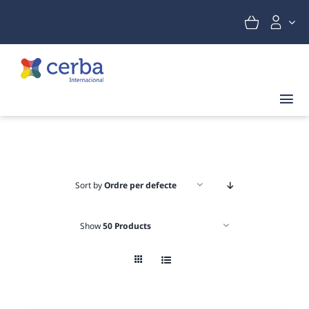
Skip
to
content
Tog
Nav
Promoció
Fertilitat i embaràs
Sort by
Ordre per defecte
Salut sexual
Show
50 Products
Nutrició
Targeta regal