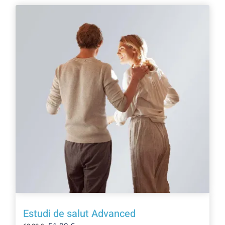
Benestar
Oferta!
Salut digestiva
Prevenció
Botiga de salut
Centres ecommerce
Resultats
Ca
Estudi de salut Advanced