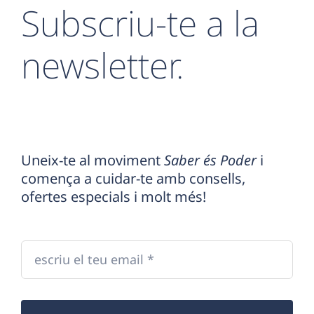
Subscriu-te a la
Benestar
newsletter.
Salut digestiva
Prevenció
Botiga de salut
Uneix-te al moviment
Saber és Poder
i
comença a cuidar-te amb consells,
Centres ecommerce
ofertes especials i molt més!
Resultats
Ca