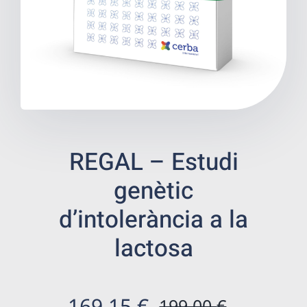
Benestar
Salut digestiva
Prevenció
Botiga de salut
REGAL – Estudi
genètic
Centres ecommerce
d’intolerància a la
Resultats
lactosa
Ca
169,15
€
199,00
€