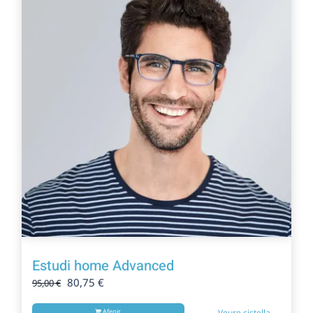
Estudi home Advanced
El
El
80,75
€
95,00
€
preu
preu
original
actual
Afegir
Veure cistella