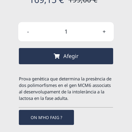
El
El
preu
preu
original
actual
quantitat
era:
és:
de
199,00 €
169,15 €
REGAL
Afegir
-
Estudi
genètic
Prova genètica que determina la presència de
d'intolerància
dos polimorfismes en el gen MCM6 associats
al desenvolupament de la intolerància a la
a
lactosa en la fase adulta.
la
lactosa
ON M’HO FAIG ?