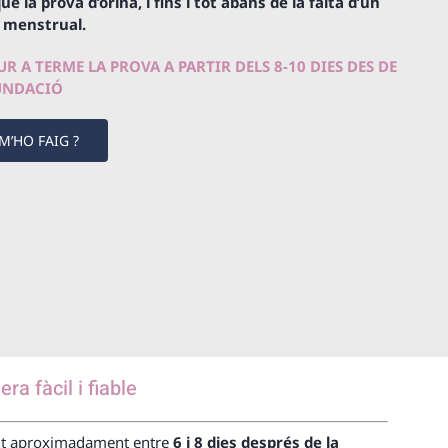
e la prova d’orina, i fins i tot abans de la falta d’un
 menstrual.
R A TERME LA PROVA A PARTIR DELS 8-10 DIES DES DE
UNDACIÓ
M’HO FAIG ?
a fàcil i fiable
nt aproximadament entre
6 i 8 dies després de la