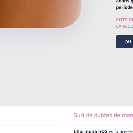
abans qu
període
POTS DU
LA FEC
ON 
Surt de dubtes de maner
L’hormona hCG
es fa prese