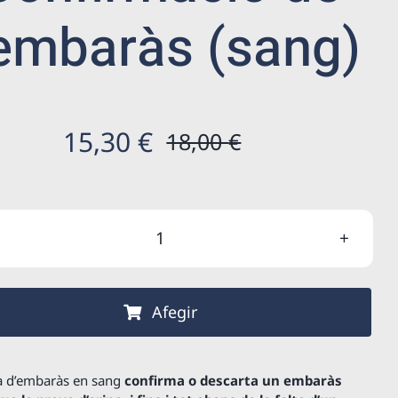
’embaràs (sang)
15,30
€
18,00
€
El
El
preu
preu
original
actual
quantitat
era:
és:
de
18,00 €.
15,30 €.
Confirmació
Afegir
de
l'embaràs
(sang)
a d’embaràs en sang
confirma o descarta un embaràs