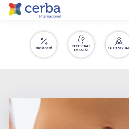
Skip
to
content
FERTILITAT I
PROMOCIÓ
SALUT SEXUA
EMBARÀS