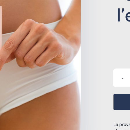
l
La prov