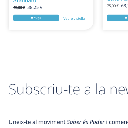
Standard
El
63
75,00
€
El
El
38,25
€
45,00
€
pre
preu
preu
ori
Afegir
Veure cistella
original
actual
era
era:
és:
75,
45,00 €.
38,25 €.
Subscriu-te a la ne
Uneix-te al moviment
Saber és Poder
i començ