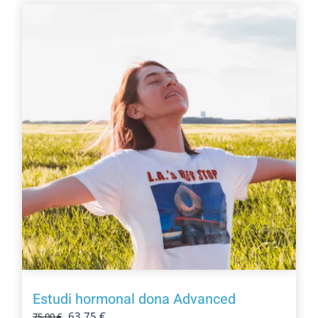
Estudi hormonal dona Advanced
El
El
63,75
€
75,00
€