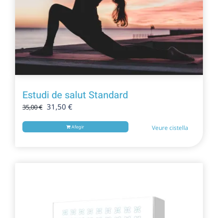
Estudi de salut Standard
El
El
31,50
€
35,00
€
preu
preu
original
actual
Afegir
Veure cistella
era:
és:
35,00 €.
31,50 €.