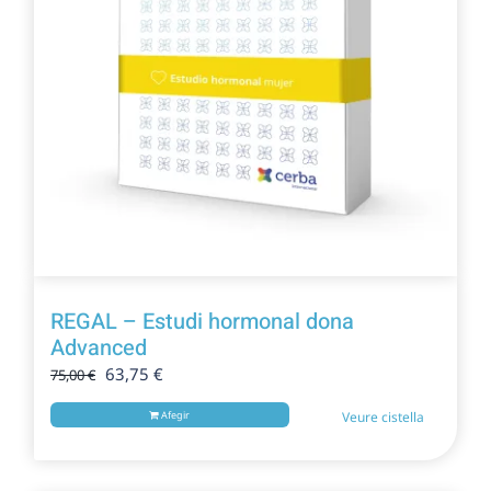
REGAL – Estudi hormonal dona
Advanced
El
El
63,75
€
75,00
€
preu
preu
Afegir
Veure cistella
original
actual
era:
és:
75,00 €.
63,75 €.