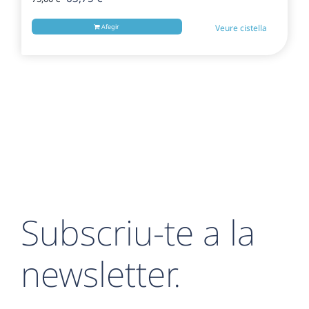
preu
preu
original
actual
Afegir
Veure cistella
era:
és:
75,00 €.
63,75 €.
Subscriu-te a la
newsletter.