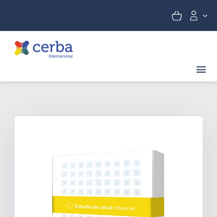
Skip
to
content
Tog
Nav
Promoció
Fertilitat i embaràs
Salut sexual
Nutrició
Targeta regal