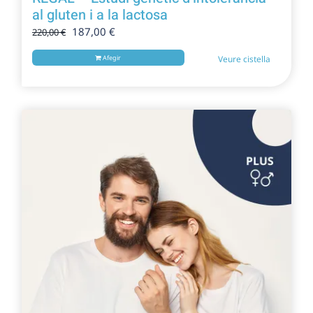
al gluten i a la lactosa
El
El
187,00
€
220,00
€
preu
preu
Afegir
Veure cistella
original
actual
era:
és:
220,00 €.
187,00 €.