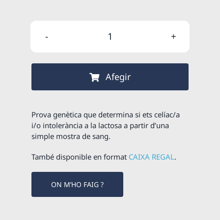
preu
preu
original
actual
quantitat
era:
és:
de
220,00 €
187,00 €
Estudi
Afegir
genètic
d'intolerància
al
Prova genètica que determina si ets celíac/a
gluten
i/o intolerància a la lactosa a partir d’una
simple mostra de sang.
i
a
També disponible en format
CAIXA REGAL
.
la
lactosa
ON M’HO FAIG ?