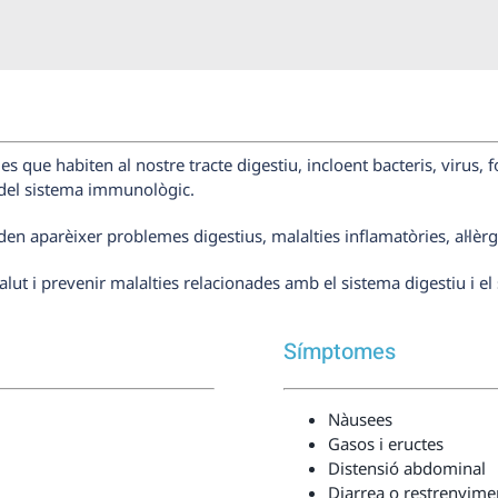
 que habiten al nostre tracte digestiu, incloent bacteris, virus, 
ió del sistema immunològic.
den aparèixer problemes digestius, malalties inflamatòries, al·lèrg
alut i prevenir malalties relacionades amb el sistema digestiu i 
Símptomes
Nàusees
Gasos i eructes
Distensió abdominal
Diarrea o restrenyime