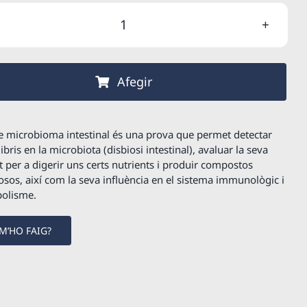
original
actual
quantitat
era:
és:
de
380,00 €.
323,00 €.
Microbioma
Afegir
Intestinal
Advanced
+
de microbioma intestinal és una prova que permet detectar
Helicobacter
ibris en la microbiota (disbiosi intestinal), avaluar la seva
t per a digerir uns certs nutrients i produir compostos
pylori
osos, així com la seva influència en el sistema immunològic i
bolisme.
M’HO FAIG?