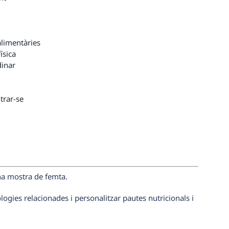
alimentàries
ísica
dinar
trar-se
una mostra de femta.
ologies relacionades i personalitzar pautes nutricionals i