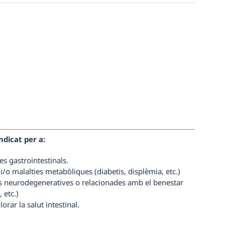
ndicat per a:
s gastrointestinals.
/o malalties metabòliques (diabetis, displèmia, etc.)
s neurodegeneratives o relacionades amb el benestar
 etc.)
rar la salut intestinal.