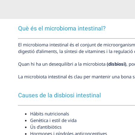
Què és el microbioma intestinal?
El microbioma intestinal és el conjunt de microorganismes
digestió d’aliments, la síntesi de vitamines i la regulac
Quan hi ha un desequilibri a la microbiota
(disbiosi)
, po
La microbiota intestinal és clau per mantenir una bona s
Causes de la disbiosi intestinal
Hàbits nutricionals
Genètica i estil de vida
Ús d’antibiòtics
Hormones i píndoles anticonceptives