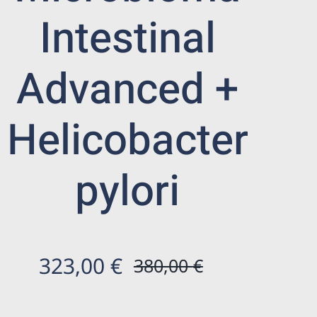
Intestinal
Advanced +
Helicobacter
pylori
323,00
€
380,00
€
El
El
preu
preu