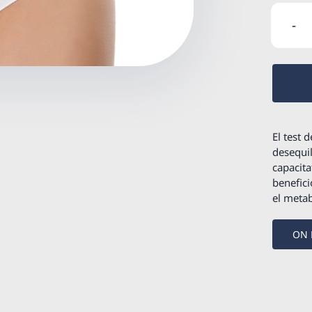
El test 
desequil
capacita
benefici
el meta
ON 