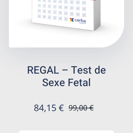
Benestar
Salut digestiva
Prevenció
Botiga de salut
REGAL – Test de
Sexe Fetal
Centres ecommerce
Resultats
84,15
€
99,00
€
El
El
Ca
preu
preu