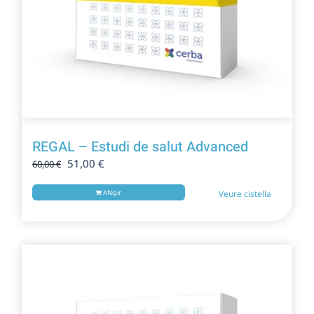
REGAL – Estudi de salut Advanced
El
El
51,00
€
60,00
€
preu
preu
original
actual
Afegir
Veure cistella
era:
és:
60,00 €.
51,00 €.