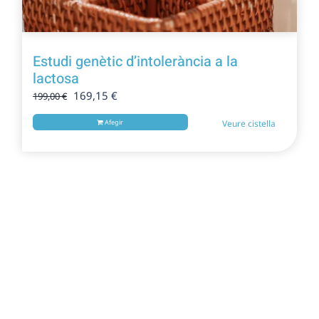
Estudi genètic d’intolerància a la
lactosa
El
El
169,15
€
199,00
€
preu
preu
Afegir
Veure cistella
original
actual
era:
és:
199,00 €.
169,15 €.