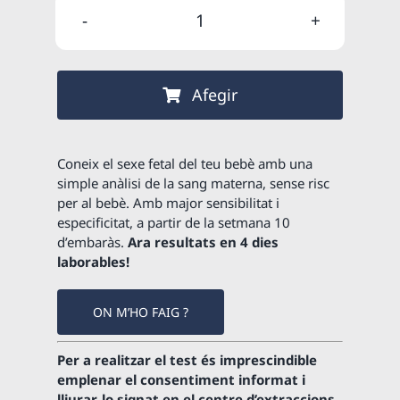
original
actual
quantitat
era:
és:
de
99,00 €.
84,15 €.
REGAL
Afegir
-
Test
de
Coneix el sexe fetal del teu bebè amb una
Sexe
simple anàlisi de la sang materna, sense risc
per al bebè. Amb major sensibilitat i
Fetal
especificitat, a partir de la setmana 10
d’embaràs.
Ara resultats en 4 dies
laborables!
ON M’HO FAIG ?
Per a realitzar el test és imprescindible
emplenar el consentiment informat i
lliurar-lo signat en el centre d’extraccions.