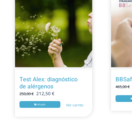
¡Oferta!
¡Of
Test Alex: diagnóstico
BBSaf
de alérgenos
465,00
€
El
El
212,50
€
250,00
€
precio
precio
Añadir
Ver carrito
original
actual
era:
es:
250,00 €.
212,50 €.