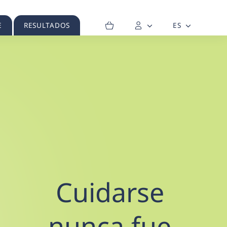
E
RESULTADOS
ES
Cuidarse
nunca fue