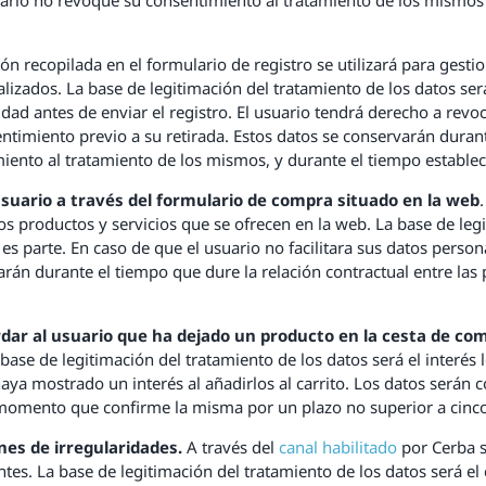
n recopilada en el formulario de registro se utilizará para gestion
alizados. La base de legitimación del tratamiento de los datos se
acidad antes de enviar el registro. El usuario tendrá derecho a r
entimiento previo a su retirada. Estos datos se conservarán durant
iento al tratamiento de los mismos, y durante el tiempo estableci
usuario
a través del formulario de compra situado en la web
 productos y servicios que se ofrecen en la web. La base de legiti
es parte. En caso de que el usuario no facilitara sus datos perso
varán durante el tiempo que dure la relación contractual entre las
dar al usuario que ha dejado un producto en la cesta de co
base de legitimación del tratamiento de los datos será el interés 
ya mostrado un interés al añadirlos al carrito. Los datos serán
momento que confirme la misma por un plazo no superior a cinco 
nes de irregularidades.
A través del
canal habilitado
por Cerba s
es. La base de legitimación del tratamiento de los datos será el