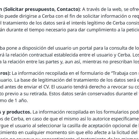
n (Solicitar presupuesto, Contacto)
: A través de la web, se ofr
 puede dirigirse a Cerba con el fin de solicitar información o req
l tratamiento de los datos será el interés legítimo de Cerba consi
án durante el tiempo necesario para dar cumplimiento a la peticio
ba pone a disposición del usuario un portal para la consulta de lo
rá la relación contractual establecida entre el usuario y Cerba. 
la relación entre las partes y, aun así, mientras no prescriban l
ros):
La información recopilada en el formulario de “Trabaja con n
uario. La base de legitimación del tratamiento de los datos será 
dad antes de enviar el CV. El usuario tendrá derecho a revocar su
to previo a su retirada. Estos datos serán conservados durante el
imo de 1 año.
s y productos.
La información recopilada en los formularios podr
os de Cerba, en caso de que el mismo así lo autorice específicame
e el usuario al seleccionar la casilla de aceptación opcional de la
imiento en cualquier momento sin que ello afecte a la licitud de
uario no revoque su consentimiento al tratamiento de los mismos 