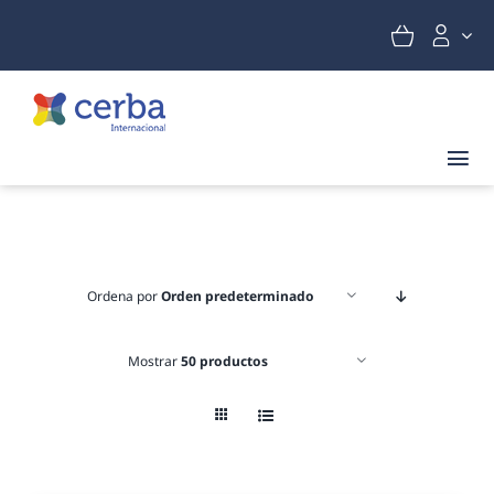
Saltar
al
contenido
Tog
Nav
Promoción
Fertilidad y embarazo
Ordena por
Orden predeterminado
Salud sexual
Mostrar
50 productos
Nutrición
Tarjeta regalo