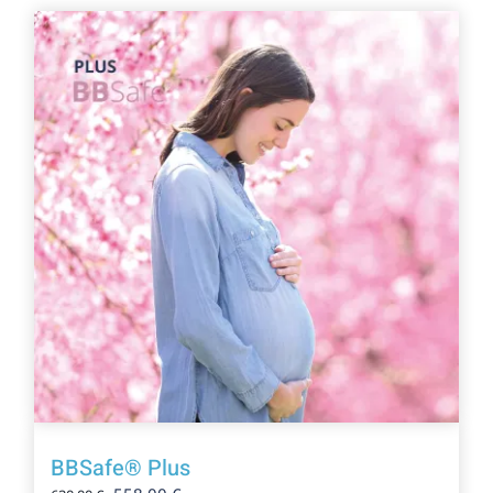
Bienestar
¡Oferta!
Salud digestiva
Prevención
Tienda de salud
Centros ecommerce
Resultados
Es
BBSafe® Plus