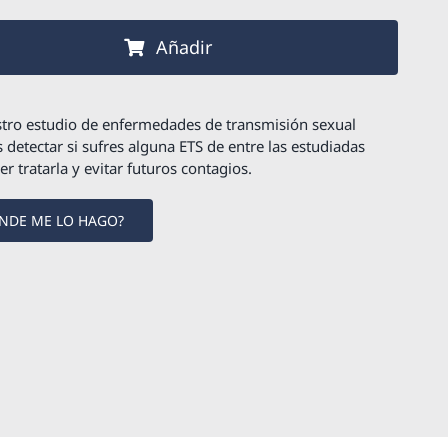
ETS
55,00 €.
46,75 €.
Standard
Añadir
-
CLAMIDIA
Y
tro estudio de enfermedades de transmisión sexual
GONORREA
detectar si sufres alguna ETS de entre las estudiadas
r tratarla y evitar futuros contagios.
cantidad
NDE ME LO HAGO?