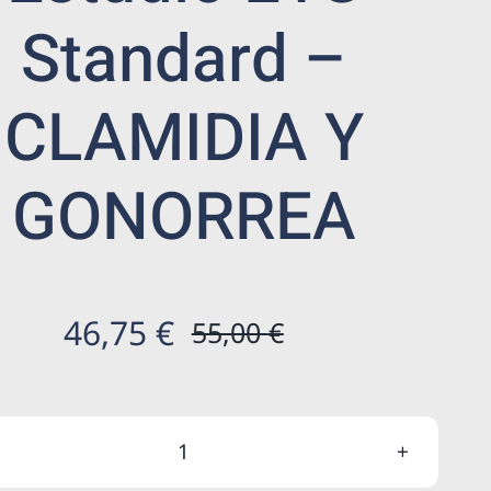
Standard –
CLAMIDIA Y
GONORREA
46,75
€
55,00
€
El
El
precio
precio
original
actual
Estudio
era:
es: