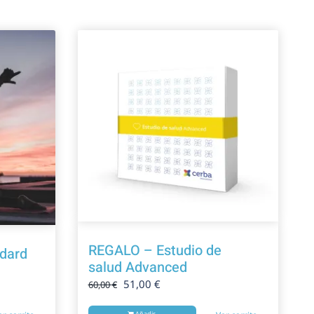
REGALO – Estudio de
ndard
salud Advanced
El
El
51,00
€
60,00
€
precio
precio
original
actual
Añadir