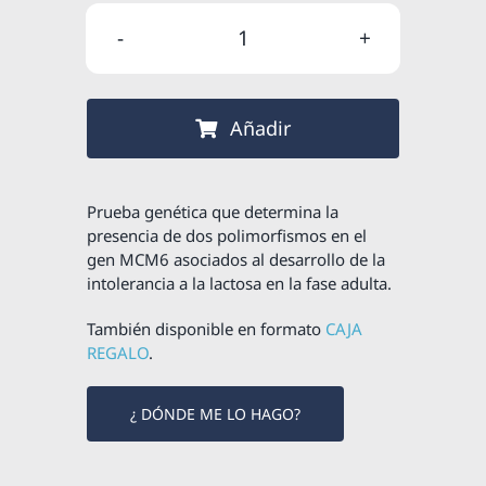
original
actual
Estudio
era:
es:
genético
199,00 €
169,15 €
de
Añadir
intolerancia
a
la
Prueba genética que determina la
lactosa
presencia de dos polimorfismos en el
gen MCM6 asociados al desarrollo de la
cantidad
intolerancia a la lactosa en la fase adulta.
También disponible en formato
CAJA
REGALO
.
¿ DÓNDE ME LO HAGO?