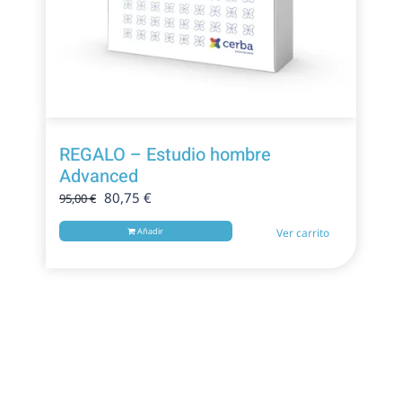
REGALO – Estudio hombre
Advanced
El
El
80,75
€
95,00
€
precio
precio
Añadir
Ver carrito
original
actual
era:
es:
95,00 €.
80,75 €.