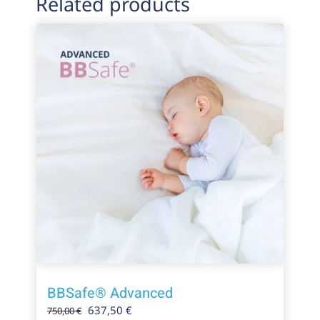
Related products
BBSafe® Advanced
El
El
637,50
€
750,00
€