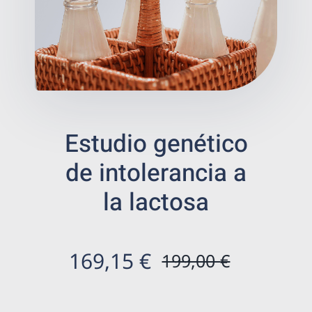
Bienestar
Salud digestiva
Prevención
Estudio genético
Tienda de salud
de intolerancia a
Centros ecommerce
la lactosa
Resultados
169,15
€
199,00
€
El
El
Es
precio
precio