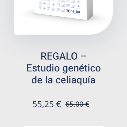
Bienestar
Salud digestiva
Prevención
REGALO –
Tienda de salud
Estudio genético
de la celiaquía
Centros ecommerce
Resultados
55,25
€
65,00
€
El
El
Es
precio
precio