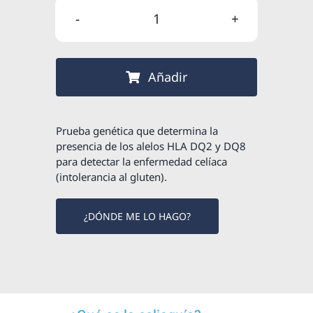
original
actual
REGALO
era:
es:
-
65,00 €.
55,25 €.
Estudio
Añadir
genético
de
la
Prueba genética que determina la
celiaquía
presencia de los alelos HLA DQ2 y DQ8
para detectar la enfermedad celíaca
cantidad
(intolerancia al gluten).
¿DÓNDE ME LO HAGO?