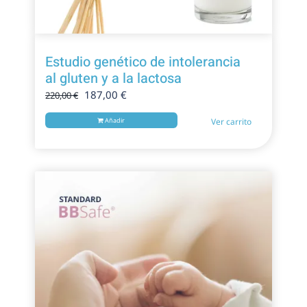
Estudio genético de intolerancia
al gluten y a la lactosa
El
El
187,00
€
220,00
€
precio
precio
Añadir
Ver carrito
original
actual
era:
es:
220,00 €.
187,00 €.