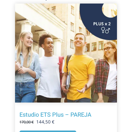
Estudio ETS Plus – PAREJA
El
El
144,50
€
170,00
€
precio
precio