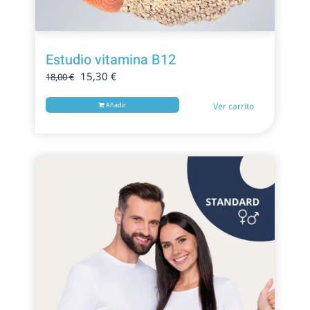
Estudio vitamina B12
El
El
15,30
€
18,00
€
precio
precio
original
actual
Añadir
Ver carrito
era:
es:
18,00 €.
15,30 €.
¡Oferta!