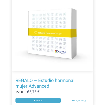
¡Oferta!
REGALO – Estudio hormonal
mujer Advanced
El
El
63,75
€
75,00
€
precio
precio
Añadir
Ver carrito
original
actual