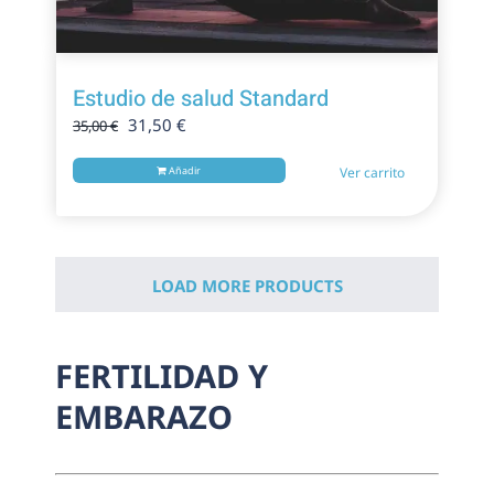
Estudio de salud Standard
El
El
31,50
€
35,00
€
precio
precio
original
actual
Añadir
Ver carrito
era:
es:
35,00 €.
31,50 €.
LOAD MORE PRODUCTS
FERTILIDAD Y
EMBARAZO