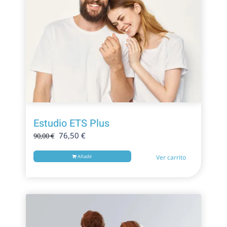
Estudio ETS Plus
El
El
76,50
€
90,00
€
precio
precio
original
actual
Añadir
Ver carrito
era:
es:
90,00 €.
76,50 €.
¡Oferta!