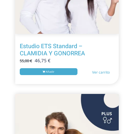
Estudio ETS Standard –
CLAMIDIA Y GONORREA
El
El
46,75
€
55,00
€
precio
precio
Añadir
Ver carrito
original
actual
era:
es:
55,00 €.
46,75 €.
¡Oferta!