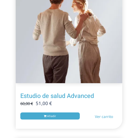
Estudio de salud Advanced
El
El
51,00
€
60,00
€
precio
precio
original
actual
Añadir
Ver carrito
era:
es:
60,00 €.
51,00 €.