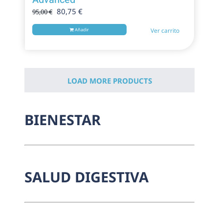
El
El
80,75
€
95,00
€
precio
precio
Añadir
Ver carrito
original
actual
era:
es:
95,00 €.
80,75 €.
LOAD MORE PRODUCTS
BIENESTAR
SALUD DIGESTIVA