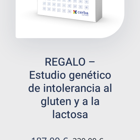
Bienestar
Salud digestiva
Prevención
REGALO –
Tienda de salud
Estudio genético
de intolerancia al
Centros ecommerce
gluten y a la
Resultados
lactosa
Es