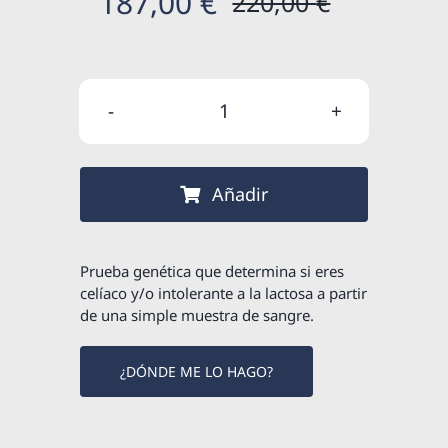
187,00
€
220,00
€
El
El
precio
precio
original
actual
REGALO
era:
es:
-
220,00 €
187,00 €
Estudio
Añadir
genético
de
intolerancia
Prueba genética que determina si eres
al
celíaco y/o intolerante a la lactosa a partir
de una simple muestra de sangre.
gluten
y
¿DÓNDE ME LO HAGO?
a
la
lactosa