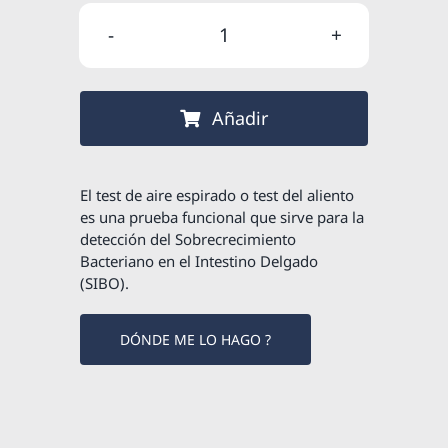
original
actual
Test
era:
es:
SIBO
65,00 €.
55,25 €.
–
Añadir
Sobrecrecimiento
bacteriano
cantidad
El test de aire espirado o test del aliento
es una prueba funcional que sirve para la
detección del Sobrecrecimiento
Bacteriano en el Intestino Delgado
(SIBO).
DÓNDE ME LO HAGO ?