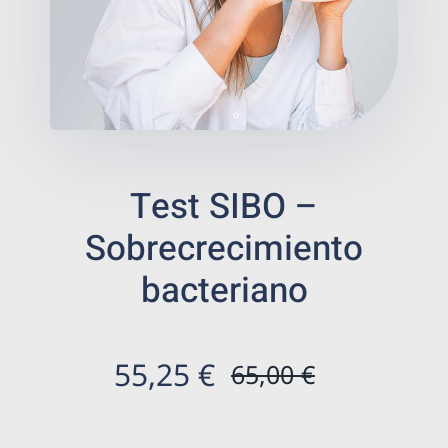
Bienestar
Salud digestiva
Prevención
Test SIBO –
Tienda de salud
Sobrecrecimiento
Centros ecommerce
bacteriano
Resultados
55,25
€
65,00
€
El
El
Es
precio
precio